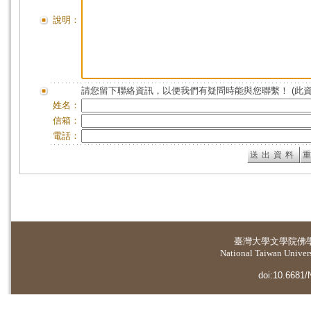
說明：
請您留下聯絡資訊，以便我們有疑問時能與您聯繫！ (此
姓名：
信箱：
電話：
臺灣大學
文學院佛
National Taiwan Universi
doi:10.6681