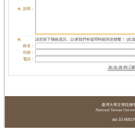
說明：
請您留下聯絡資訊，以便我們有疑問時能與您聯繫！ (此
姓名：
信箱：
電話：
臺灣大學
文學院佛
National Taiwan Universi
doi:10.6681