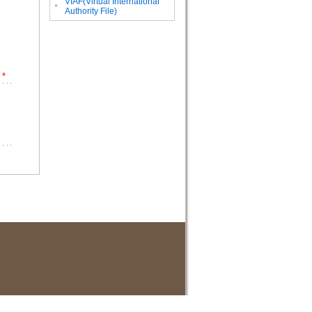
VIAF(Virtual International
。
Authority File)
*