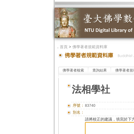
．
首頁
>
佛學著者規範資料庫
佛學著者檢索
查詢結果
佛學著者規
法相學社
序號：
83740
別名：
請將校正的建議，填寫於下