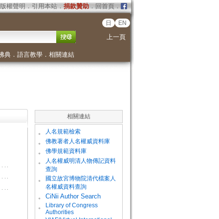
版權聲明
．
引用本站
．
捐款贊助
．
回首頁
．
日
EN
上一頁
佛典
．
語言教學
．
相關連結
相關連結
。
人名規範檢索
。
佛教著者人名權威資料庫
。
佛學規範資料庫
。
人名權威明清人物傳記資料
查詢
。
國立故宮博物院清代檔案人
名權威資料查詢
。
CiNii Author Search
Library of Congress
。
Authorities