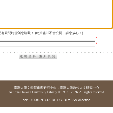
有疑問時能與您聯繫！ (此資訊並不會公開，請您放心！)
*
*
臺灣大學
文學院佛學研究中心
．
臺灣大學數位人文研究中心
National Taiwan University Library © 1995 - 2026. All rights reserved
doi:10.6681/NTURCDH.DB_DLMBS/Collection