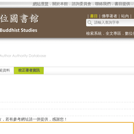
網站導覽
．
關於本館
．
諮詢委員會
．
聯絡我們
．
書目提供
．
｜
書目
｜
佛學著者
｜
站內
｜
檢索系統
．
全文專區
．
數位
範資料
校正著者資訊
方，若有參考網址請一併提供，感謝您！