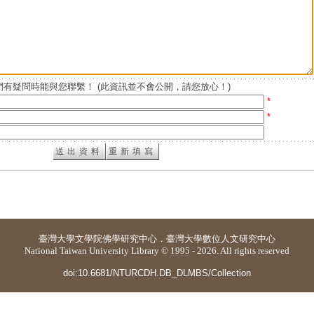
有疑問時能與您聯繫！ (此資訊並不會公開，請您放心！)
*
*
臺灣大學
文學院佛學研究中心
．
臺灣大學數位人文研究中心
National Taiwan University Library © 1995 - 2026. All rights reserved
doi:10.6681/NTURCDH.DB_DLMBS/Collection