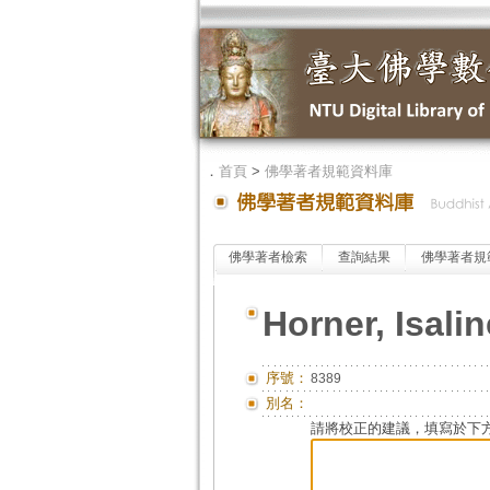
．
首頁
>
佛學著者規範資料庫
佛學著者檢索
查詢結果
佛學著者規
Horner, Isali
序號：
8389
別名：
請將校正的建議，填寫於下