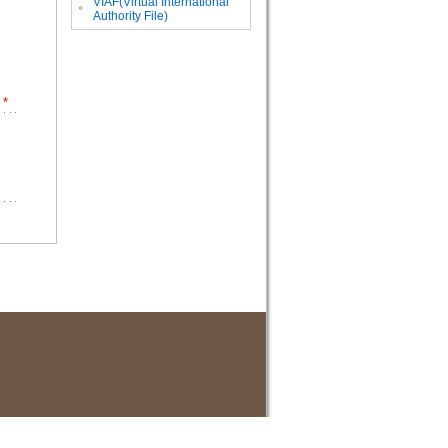
VIAF(Virtual International
。
Authority File)
*