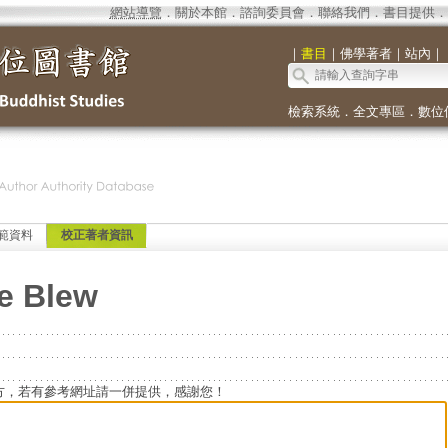
網站導覽
．
關於本館
．
諮詢委員會
．
聯絡我們
．
書目提供
．
｜
書目
｜
佛學著者
｜
站內
｜
檢索系統
．
全文專區
．
數位
範資料
校正著者資訊
ne Blew
方，若有參考網址請一併提供，感謝您！