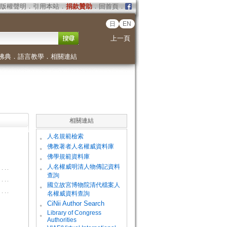
版權聲明
．
引用本站
．
捐款贊助
．
回首頁
．
日
EN
上一頁
佛典
．
語言教學
．
相關連結
相關連結
。
人名規範檢索
。
佛教著者人名權威資料庫
。
佛學規範資料庫
。
人名權威明清人物傳記資料
查詢
。
國立故宮博物院清代檔案人
名權威資料查詢
。
CiNii Author Search
Library of Congress
。
Authorities