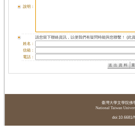
說明：
請您留下聯絡資訊，以便我們有疑問時能與您聯繫！ (此
姓名：
信箱：
電話：
臺灣大學
文學院佛
National Taiwan Universi
doi:10.6681