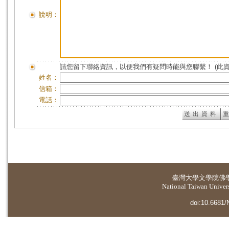
說明：
請您留下聯絡資訊，以便我們有疑問時能與您聯繫！ (此
姓名：
信箱：
電話：
臺灣大學
文學院佛
National Taiwan Universi
doi:10.6681