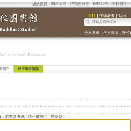
網站導覽
．
關於本館
．
諮詢委員會
．
聯絡我們
．
書目提供
．
｜
書目
｜
佛學著者
｜
站內
｜
檢索系統
．
全文專區
．
數位
範資料
校正著者資訊
方，若有參考網址請一併提供，感謝您！