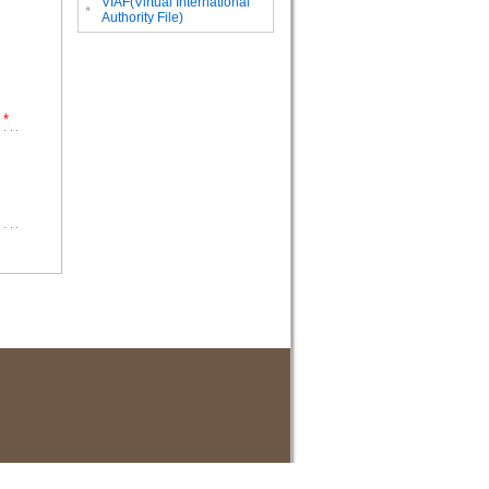
VIAF(Virtual International
。
Authority File)
*