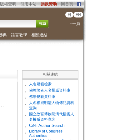
版權聲明
．
引用本站
．
捐款贊助
．
回首頁
．
日
EN
上一頁
佛典
．
語言教學
．
相關連結
相關連結
。
人名規範檢索
。
佛教著者人名權威資料庫
。
佛學規範資料庫
。
人名權威明清人物傳記資料
查詢
。
國立故宮博物院清代檔案人
名權威資料查詢
。
CiNii Author Search
Library of Congress
。
Authorities