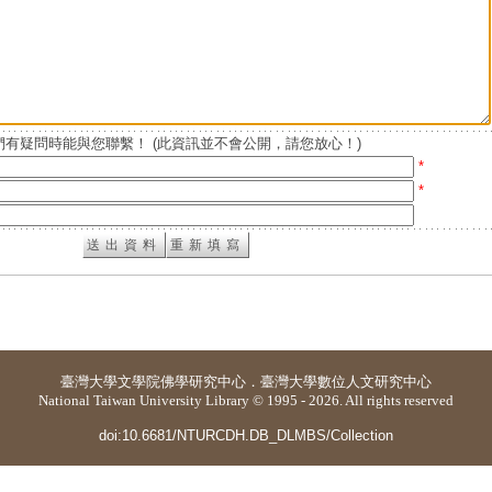
有疑問時能與您聯繫！ (此資訊並不會公開，請您放心！)
*
*
臺灣大學
文學院佛學研究中心
．
臺灣大學數位人文研究中心
National Taiwan University Library © 1995 - 2026. All rights reserved
doi:10.6681/NTURCDH.DB_DLMBS/Collection