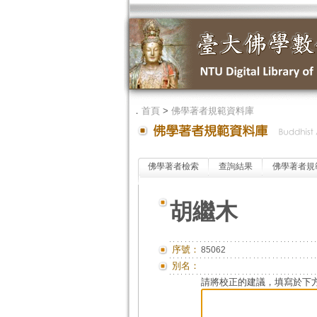
．
首頁
>
佛學著者規範資料庫
佛學著者檢索
查詢結果
佛學著者規
胡繼木
序號：
85062
別名：
請將校正的建議，填寫於下