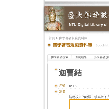
．
首頁
>
佛學著者規範資料庫
佛學著者檢索
查詢結果
佛學著者規
迦曹結
序號：
85173
別名：
請將校正的建議，填寫於下