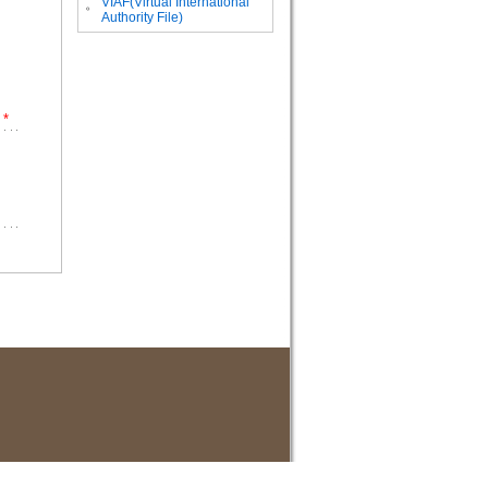
VIAF(Virtual International
。
Authority File)
*