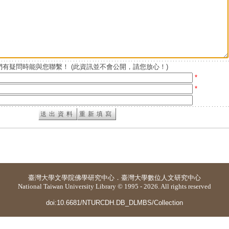
有疑問時能與您聯繫！ (此資訊並不會公開，請您放心！)
*
*
臺灣大學
文學院佛學研究中心
．
臺灣大學數位人文研究中心
National Taiwan University Library © 1995 - 2026. All rights reserved
doi:10.6681/NTURCDH.DB_DLMBS/Collection