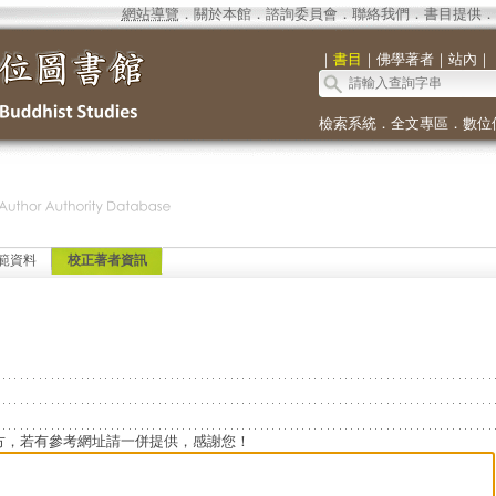
網站導覽
．
關於本館
．
諮詢委員會
．
聯絡我們
．
書目提供
．
｜
書目
｜
佛學著者
｜
站內
｜
檢索系統
．
全文專區
．
數位
範資料
校正著者資訊
方，若有參考網址請一併提供，感謝您！