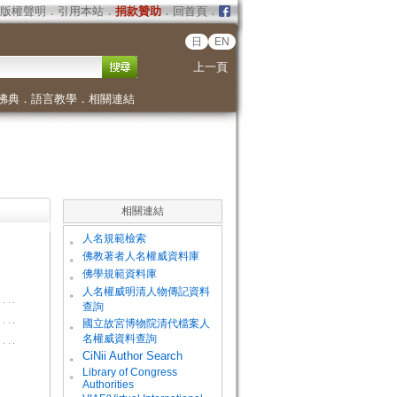
版權聲明
．
引用本站
．
捐款贊助
．
回首頁
．
日
EN
上一頁
佛典
．
語言教學
．
相關連結
相關連結
。
人名規範檢索
。
佛教著者人名權威資料庫
。
佛學規範資料庫
。
人名權威明清人物傳記資料
查詢
。
國立故宮博物院清代檔案人
名權威資料查詢
。
CiNii Author Search
Library of Congress
。
Authorities