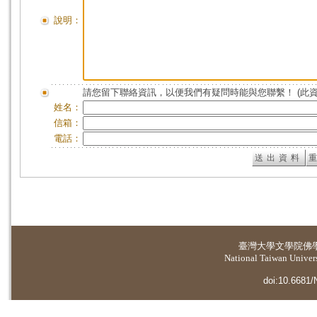
說明：
請您留下聯絡資訊，以便我們有疑問時能與您聯繫！ (此
姓名：
信箱：
電話：
臺灣大學
文學院佛
National Taiwan Universi
doi:10.6681