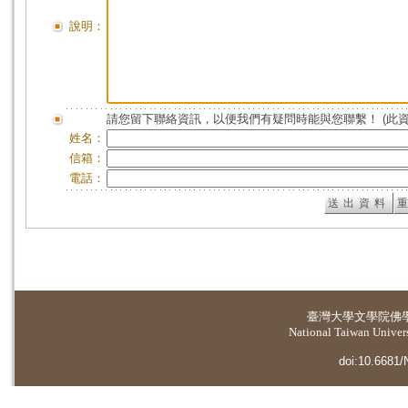
說明：
請您留下聯絡資訊，以便我們有疑問時能與您聯繫！ (此
姓名：
信箱：
電話：
臺灣大學
文學院佛
National Taiwan Universi
doi:10.6681