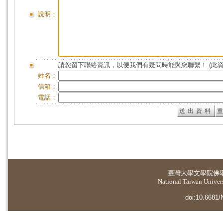
說明：
請您留下聯絡資訊，以便我們有疑問時能與您聯繫！ (此
姓名：
信箱：
電話：
臺灣大學
文學院佛
National Taiwan Universi
doi:10.6681