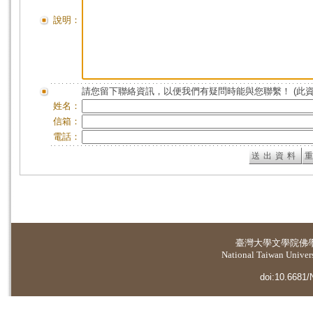
說明：
請您留下聯絡資訊，以便我們有疑問時能與您聯繫！ (此
姓名：
信箱：
電話：
臺灣大學
文學院佛
National Taiwan Universi
doi:10.6681