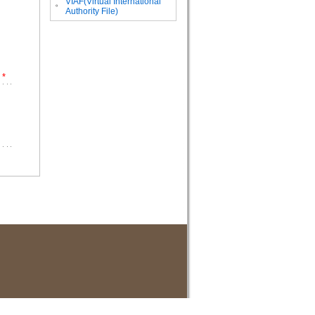
VIAF(Virtual International
。
Authority File)
*