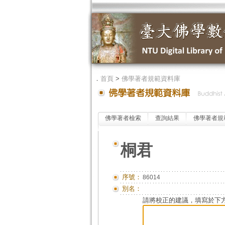
．
首頁
>
佛學著者規範資料庫
佛學著者檢索
查詢結果
佛學著者規
桐君
序號：
86014
別名：
請將校正的建議，填寫於下