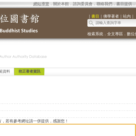
網站導覽
．
關於本館
．
諮詢委員會
．
聯絡我們
．
書目提供
．
｜
書目
｜
佛學著者
｜
站內
｜
檢索系統
．
全文專區
．
數位
範資料
校正著者資訊
方，若有參考網址請一併提供，感謝您！