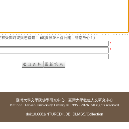
有疑問時能與您聯繫！ (此資訊並不會公開，請您放心！)
*
*
臺灣大學
文學院佛學研究中心
．
臺灣大學數位人文研究中心
National Taiwan University Library © 1995 - 2026. All rights reserved
doi:10.6681/NTURCDH.DB_DLMBS/Collection