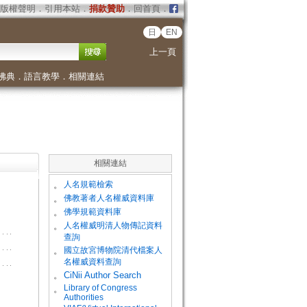
版權聲明
．
引用本站
．
捐款贊助
．
回首頁
．
日
EN
上一頁
佛典
．
語言教學
．
相關連結
相關連結
。
人名規範檢索
。
佛教著者人名權威資料庫
。
佛學規範資料庫
。
人名權威明清人物傳記資料
查詢
。
國立故宮博物院清代檔案人
名權威資料查詢
。
CiNii Author Search
Library of Congress
。
Authorities