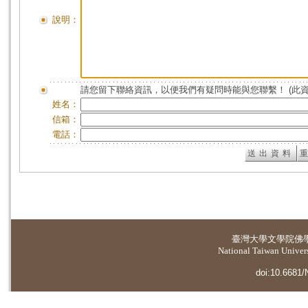
說明：
請您留下聯絡資訊，以便我們有疑問時能與您聯繫！ (此
姓名：
信箱：
電話：
臺灣大學
文學院佛
National Taiwan Universi
doi:10.6681