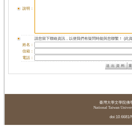
說明：
請您留下聯絡資訊，以便我們有疑問時能與您聯繫！ (此
姓名：
信箱：
電話：
臺灣大學
文學院佛
National Taiwan Universi
doi:10.6681