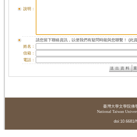
說明：
請您留下聯絡資訊，以便我們有疑問時能與您聯繫！ (此
姓名：
信箱：
電話：
臺灣大學
文學院佛
National Taiwan Universi
doi:10.6681