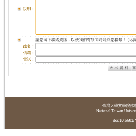
說明：
請您留下聯絡資訊，以便我們有疑問時能與您聯繫！ (此
姓名：
信箱：
電話：
臺灣大學
文學院佛
National Taiwan Universi
doi:10.6681