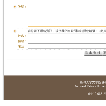
說明：
請您留下聯絡資訊，以便我們有疑問時能與您聯繫！ (此
姓名：
信箱：
電話：
臺灣大學
文學院佛
National Taiwan Universi
doi:10.6681