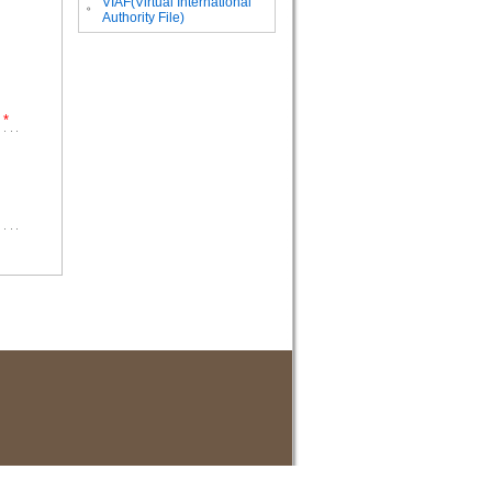
VIAF(Virtual International
。
Authority File)
*