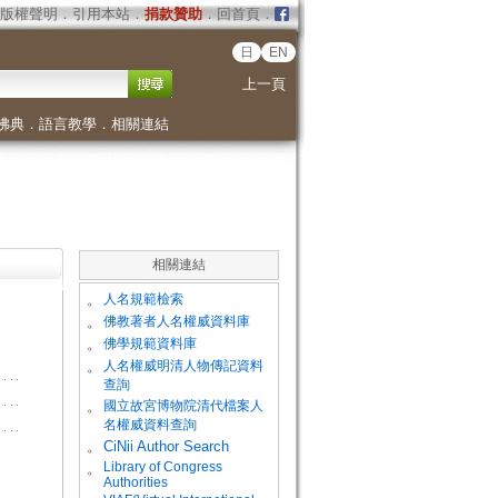
版權聲明
．
引用本站
．
捐款贊助
．
回首頁
．
日
EN
上一頁
佛典
．
語言教學
．
相關連結
相關連結
。
人名規範檢索
。
佛教著者人名權威資料庫
。
佛學規範資料庫
。
人名權威明清人物傳記資料
查詢
。
國立故宮博物院清代檔案人
名權威資料查詢
。
CiNii Author Search
Library of Congress
。
Authorities