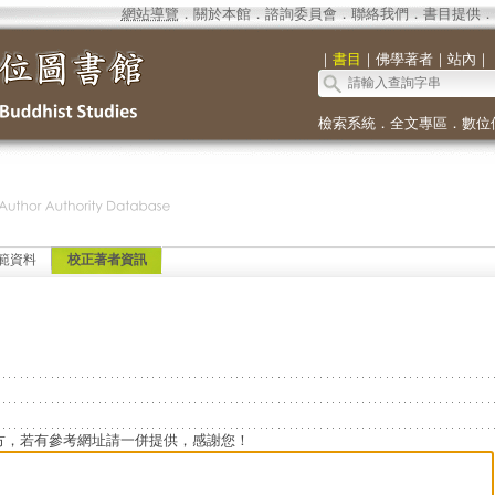
網站導覽
．
關於本館
．
諮詢委員會
．
聯絡我們
．
書目提供
．
｜
書目
｜
佛學著者
｜
站內
｜
檢索系統
．
全文專區
．
數位
範資料
校正著者資訊
方，若有參考網址請一併提供，感謝您！