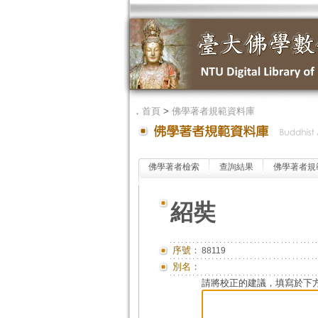
．
首頁
>
佛學著者規範資料庫
佛學著者檢索
查詢結果
佛學著者規
紹奘
序號：
88119
別名：
請將校正的建議，填寫於下