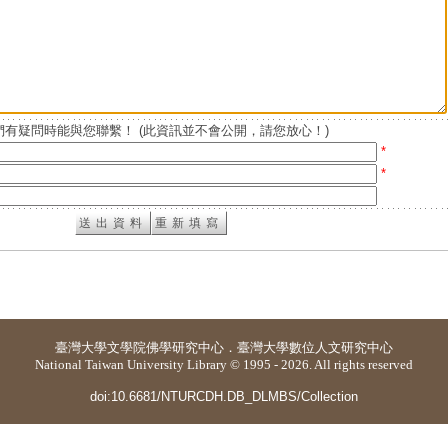
有疑問時能與您聯繫！ (此資訊並不會公開，請您放心！)
*
*
臺灣大學
文學院佛學研究中心
．
臺灣大學數位人文研究中心
National Taiwan University Library © 1995 - 2026. All rights reserved
doi:10.6681/NTURCDH.DB_DLMBS/Collection