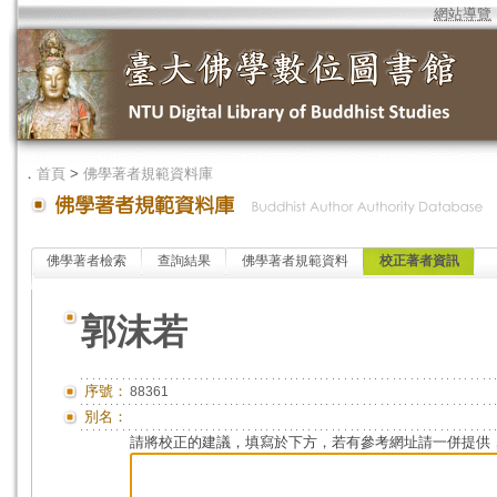
網站導覽
．
首頁
>
佛學著者規範資料庫
佛學著者檢索
查詢結果
佛學著者規範資料
校正著者資訊
郭沫若
序號：
88361
別名：
請將校正的建議，填寫於下方，若有參考網址請一併提供