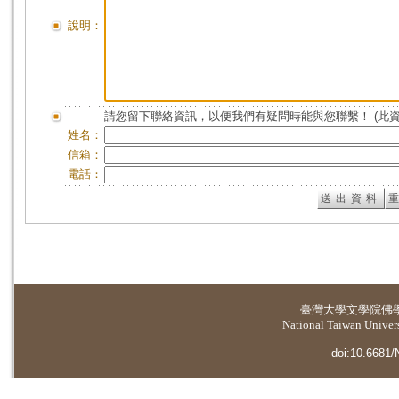
說明：
請您留下聯絡資訊，以便我們有疑問時能與您聯繫！ (此
姓名：
信箱：
電話：
臺灣大學
文學院佛
National Taiwan Universi
doi:10.6681