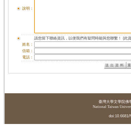
說明：
請您留下聯絡資訊，以便我們有疑問時能與您聯繫！ (此
姓名：
信箱：
電話：
臺灣大學
文學院佛
National Taiwan Universi
doi:10.6681