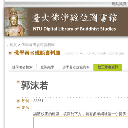
網站導覽
．
首頁
>
佛學著者規範資料庫
佛學著者檢索
查詢結果
佛學著者規範資料
校正著者資訊
郭沫若
序號：
88361
別名：
請將校正的建議，填寫於下方，若有參考網址請一併提供