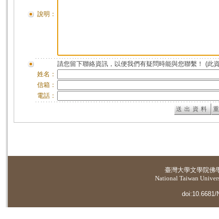
說明：
請您留下聯絡資訊，以便我們有疑問時能與您聯繫！ (此
姓名：
信箱：
電話：
臺灣大學
文學院佛
National Taiwan Universi
doi:10.6681