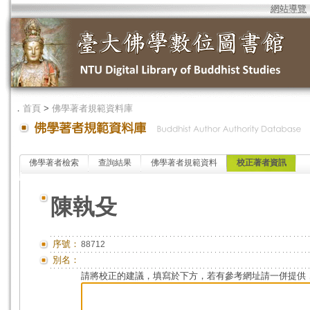
網站導覽
．
首頁
>
佛學著者規範資料庫
佛學著者檢索
查詢結果
佛學著者規範資料
校正著者資訊
陳執殳
序號：
88712
別名：
請將校正的建議，填寫於下方，若有參考網址請一併提供