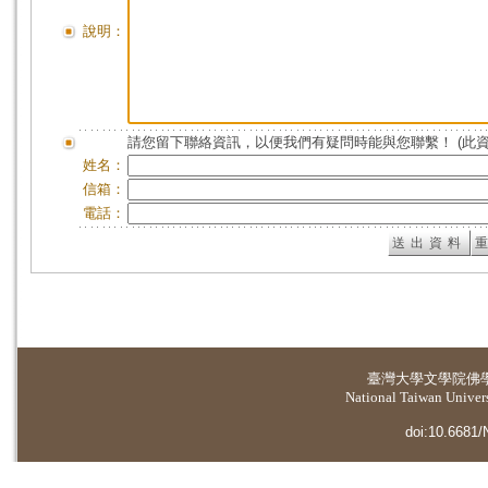
說明：
請您留下聯絡資訊，以便我們有疑問時能與您聯繫！ (此
姓名：
信箱：
電話：
臺灣大學
文學院佛
National Taiwan Universi
doi:10.6681