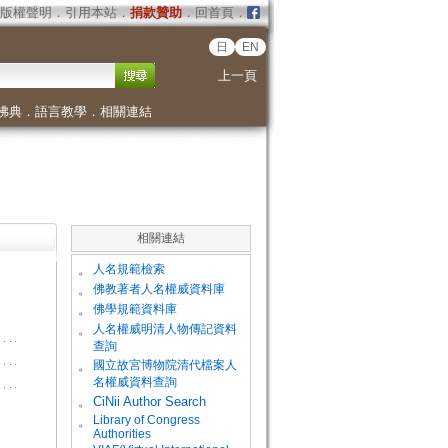
版權聲明
．
引用本站
．
捐款贊助
．
回首頁
．
日
EN
上一頁
佛典
．
語言教學
．
相關連結
相關連結
。
人名規範檢索
。
佛教著者人名權威資料庫
。
佛學規範資料庫
。
人名權威明清人物傳記資料
查詢
。
國立故宮博物院清代檔案人
名權威資料查詢
。
CiNii Author Search
Library of Congress
。
Authorities