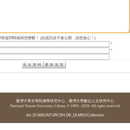
有疑問時能與您聯繫！ (此資訊並不會公開，請您放心！)
*
*
臺灣大學
文學院佛學研究中心
．
臺灣大學數位人文研究中心
National Taiwan University Library © 1995 - 2026. All rights reserved
doi:10.6681/NTURCDH.DB_DLMBS/Collection