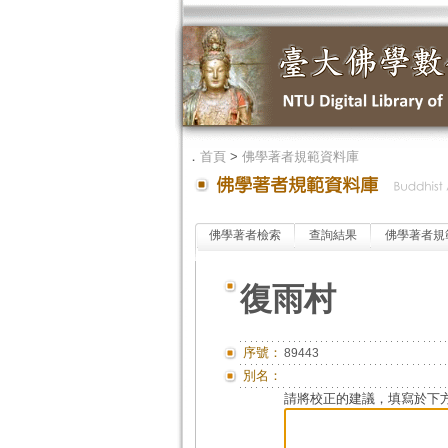
．
首頁
>
佛學著者規範資料庫
佛學著者檢索
查詢結果
佛學著者規
復雨村
序號：
89443
別名：
請將校正的建議，填寫於下