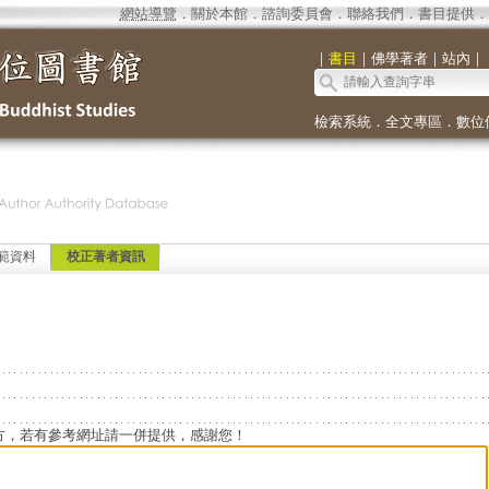
網站導覽
．
關於本館
．
諮詢委員會
．
聯絡我們
．
書目提供
．
｜
書目
｜
佛學著者
｜
站內
｜
檢索系統
．
全文專區
．
數位
範資料
校正著者資訊
方，若有參考網址請一併提供，感謝您！