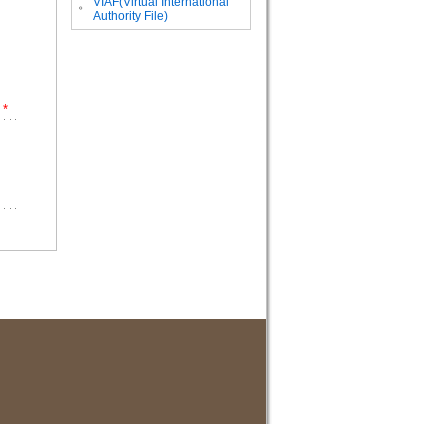
VIAF(Virtual International
。
Authority File)
*