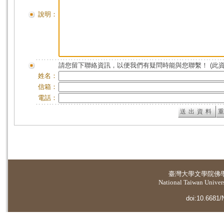
說明：
請您留下聯絡資訊，以便我們有疑問時能與您聯繫！ (此
姓名：
信箱：
電話：
臺灣大學
文學院佛
National Taiwan Universi
doi:10.6681