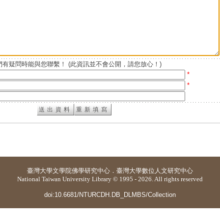
有疑問時能與您聯繫！ (此資訊並不會公開，請您放心！)
*
*
臺灣大學
文學院佛學研究中心
．
臺灣大學數位人文研究中心
National Taiwan University Library © 1995 - 2026. All rights reserved
doi:10.6681/NTURCDH.DB_DLMBS/Collection