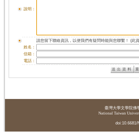
說明：
請您留下聯絡資訊，以便我們有疑問時能與您聯繫！ (此
姓名：
信箱：
電話：
臺灣大學
文學院佛
National Taiwan Universi
doi:10.6681