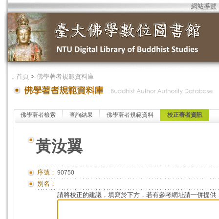
網站導覽
．
首頁
>
佛學著者規範資料庫
佛學著者檢索
查詢結果
佛學著者規範資料
校正著者資訊
黃汝翼
序號：
90750
別名：
請將校正的建議，填寫於下方，若有參考網址請一併提供