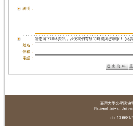
說明：
請您留下聯絡資訊，以便我們有疑問時能與您聯繫！ (此
姓名：
信箱：
電話：
臺灣大學
文學院佛
National Taiwan Universi
doi:10.6681