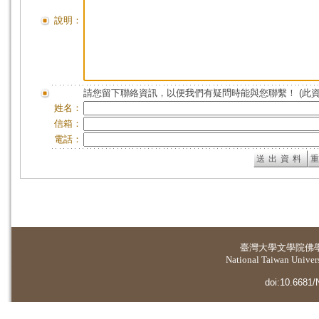
說明：
請您留下聯絡資訊，以便我們有疑問時能與您聯繫！ (此
姓名：
信箱：
電話：
臺灣大學
文學院佛
National Taiwan Universi
doi:10.6681