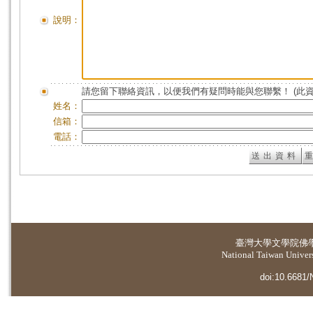
說明：
請您留下聯絡資訊，以便我們有疑問時能與您聯繫！ (此
姓名：
信箱：
電話：
臺灣大學
文學院佛
National Taiwan Universi
doi:10.6681