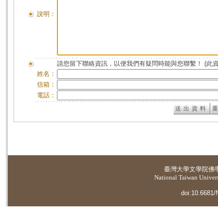
說明：
請您留下聯絡資訊，以便我們有疑問時能與您聯繫！ (此
姓名：
信箱：
電話：
臺灣大學
文學院佛
National Taiwan Universi
doi:10.6681