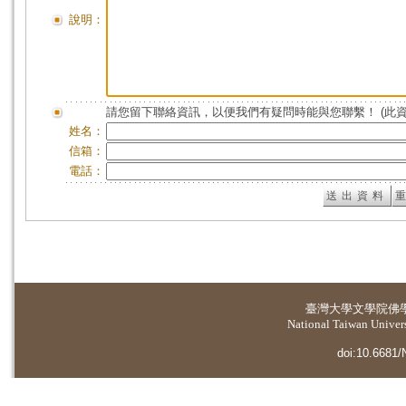
說明：
請您留下聯絡資訊，以便我們有疑問時能與您聯繫！ (此
姓名：
信箱：
電話：
臺灣大學
文學院佛
National Taiwan Universi
doi:10.6681