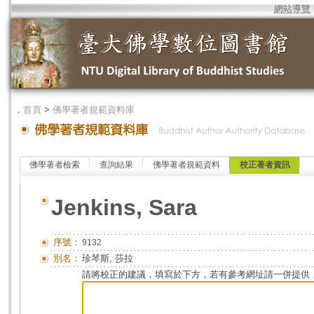
網站導覽
．
首頁
>
佛學著者規範資料庫
佛學著者檢索
查詢結果
佛學著者規範資料
校正著者資訊
Jenkins, Sara
序號：
9132
別名：
珍琴斯, 莎拉
請將校正的建議，填寫於下方，若有參考網址請一併提供