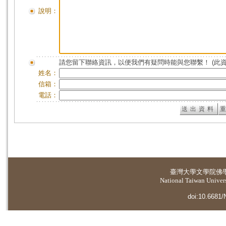
說明：
請您留下聯絡資訊，以便我們有疑問時能與您聯繫！ (此
姓名：
信箱：
電話：
臺灣大學
文學院佛
National Taiwan Universi
doi:10.6681