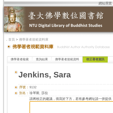
網站導覽
．
首頁
>
佛學著者規範資料庫
佛學著者檢索
查詢結果
佛學著者規範資料
校正著者資訊
Jenkins, Sara
序號：
9132
別名：
珍琴斯, 莎拉
請將校正的建議，填寫於下方，若有參考網址請一併提供