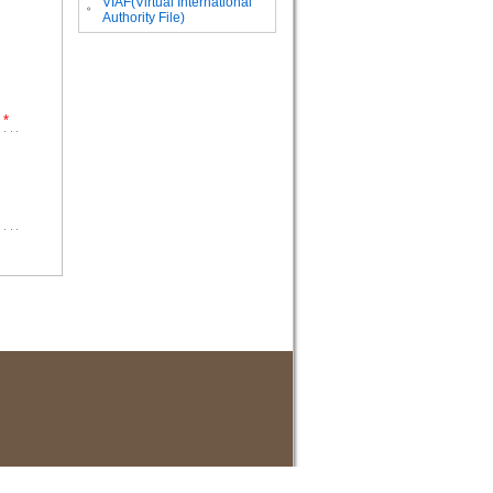
VIAF(Virtual International
。
Authority File)
*