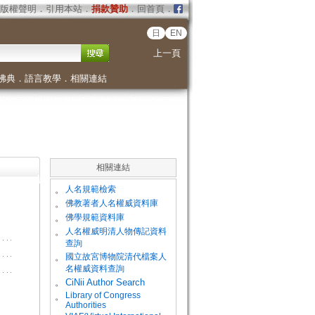
版權聲明
．
引用本站
．
捐款贊助
．
回首頁
．
日
EN
上一頁
佛典
．
語言教學
．
相關連結
相關連結
。
人名規範檢索
。
佛教著者人名權威資料庫
。
佛學規範資料庫
。
人名權威明清人物傳記資料
查詢
。
國立故宮博物院清代檔案人
名權威資料查詢
。
CiNii Author Search
Library of Congress
。
Authorities