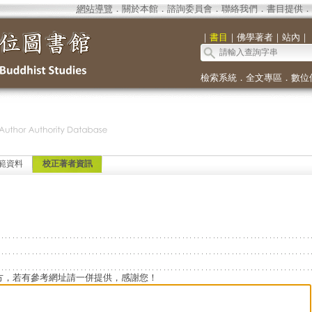
網站導覽
．
關於本館
．
諮詢委員會
．
聯絡我們
．
書目提供
．
｜
書目
｜
佛學著者
｜
站內
｜
檢索系統
．
全文專區
．
數位
範資料
校正著者資訊
方，若有參考網址請一併提供，感謝您！