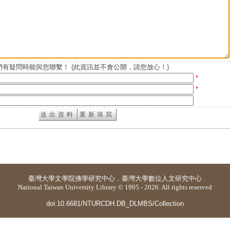
有疑問時能與您聯繫！ (此資訊並不會公開，請您放心！)
*
*
臺灣大學
文學院佛學研究中心
．
臺灣大學數位人文研究中心
National Taiwan University Library © 1995 - 2026. All rights reserved
doi:10.6681/NTURCDH.DB_DLMBS/Collection