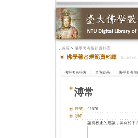
．
首頁
>
佛學著者規範資料庫
佛學著者檢索
查詢結果
佛學著者規
溥常
序號：
91576
別名：
請將校正的建議，填寫於下