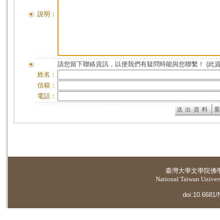
說明：
請您留下聯絡資訊，以便我們有疑問時能與您聯繫！ (此
姓名：
信箱：
電話：
臺灣大學
文學院佛
National Taiwan Universi
doi:10.6681