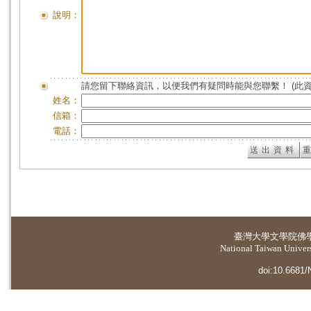
說明：
請您留下聯絡資訊，以便我們有疑問時能與您聯繫！ (此
姓名：
信箱：
電話：
臺灣大學
文學院佛
National Taiwan Universi
doi:10.6681