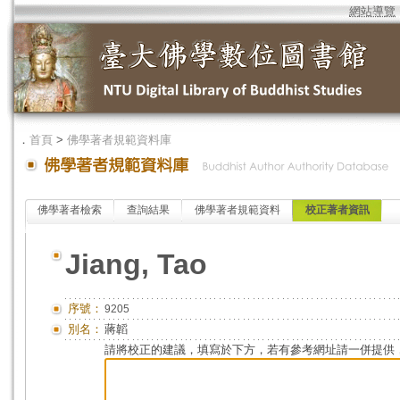
網站導覽
．
首頁
>
佛學著者規範資料庫
佛學著者檢索
查詢結果
佛學著者規範資料
校正著者資訊
Jiang, Tao
序號：
9205
別名：
蔣韜
請將校正的建議，填寫於下方，若有參考網址請一併提供