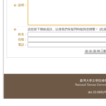
說明：
請您留下聯絡資訊，以便我們有疑問時能與您聯繫！ (此
姓名：
信箱：
電話：
臺灣大學
文學院佛
National Taiwan Universi
doi:10.6681