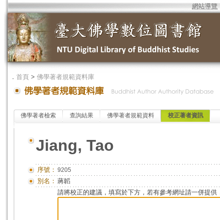
網站導覽
．
首頁
>
佛學著者規範資料庫
佛學著者檢索
查詢結果
佛學著者規範資料
校正著者資訊
Jiang, Tao
序號：
9205
別名：
蔣韜
請將校正的建議，填寫於下方，若有參考網址請一併提供