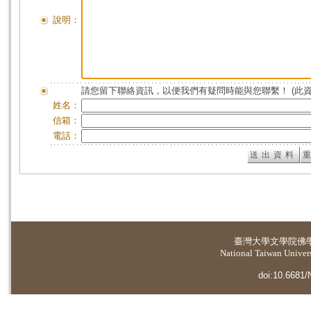
說明：
請您留下聯絡資訊，以便我們有疑問時能與您聯繫！ (此
姓名：
信箱：
電話：
臺灣大學
文學院佛
National Taiwan Universi
doi:10.6681