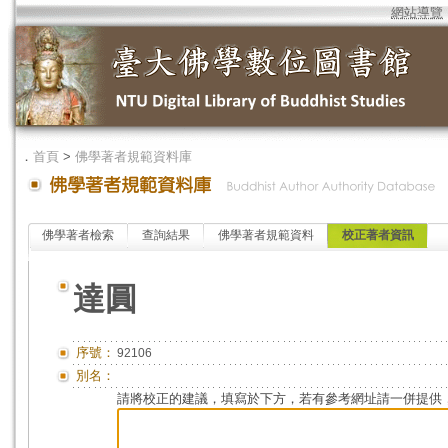
網站導覽
．
首頁
>
佛學著者規範資料庫
佛學著者檢索
查詢結果
佛學著者規範資料
校正著者資訊
達圓
序號：
92106
別名：
請將校正的建議，填寫於下方，若有參考網址請一併提供