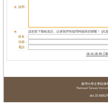
說明：
請您留下聯絡資訊，以便我們有疑問時能與您聯繫！ (此
姓名：
信箱：
電話：
臺灣大學
文學院佛
National Taiwan Universi
doi:10.6681