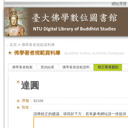
網站導覽
．
首頁
>
佛學著者規範資料庫
佛學著者檢索
查詢結果
佛學著者規範資料
校正著者資訊
達圓
序號：
92106
別名：
請將校正的建議，填寫於下方，若有參考網址請一併提供