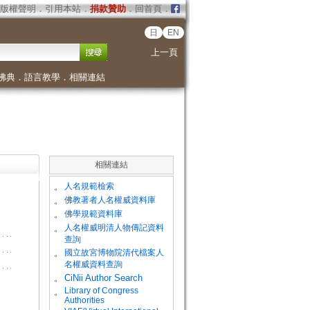
版權聲明
．
引用本站
．
捐款贊助
．
回首頁
．
日
EN
上一頁
佛典
．
語言教學
．
相關連結
相關連結
。
人名規範檢索
。
佛教著者人名權威資料庫
。
佛學規範資料庫
。
人名權威明清人物傳記資料
查詢
。
國立故宮博物院清代檔案人
名權威資料查詢
。
CiNii Author Search
Library of Congress
。
Authorities