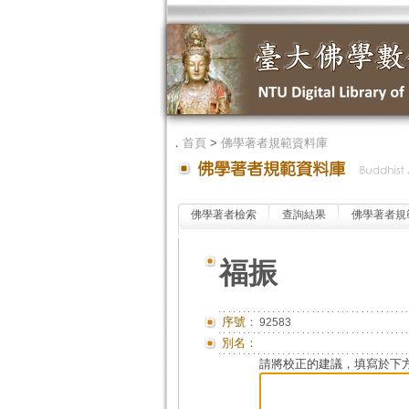
．
首頁
>
佛學著者規範資料庫
佛學著者檢索
查詢結果
佛學著者規
福振
序號：
92583
別名：
請將校正的建議，填寫於下