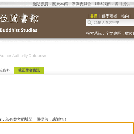
網站導覽
．
關於本館
．
諮詢委員會
．
聯絡我們
．
書目提供
．
｜
書目
｜
佛學著者
｜
站內
｜
檢索系統
．
全文專區
．
數位
範資料
校正著者資訊
方，若有參考網址請一併提供，感謝您！