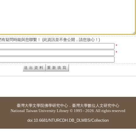
有疑問時能與您聯繫！ (此資訊並不會公開，請您放心！)
*
*
臺灣大學
文學院佛學研究中心
．
臺灣大學數位人文研究中心
National Taiwan University Library © 1995 - 2026. All rights reserved
doi:10.6681/NTURCDH.DB_DLMBS/Collection