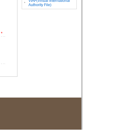
VIAF(Virtual International
。
Authority File)
*