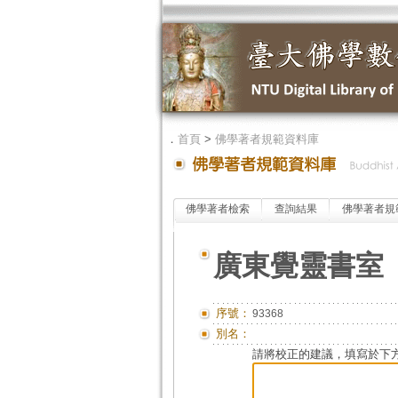
．
首頁
>
佛學著者規範資料庫
佛學著者檢索
查詢結果
佛學著者規
廣東覺靈書室
序號：
93368
別名：
請將校正的建議，填寫於下