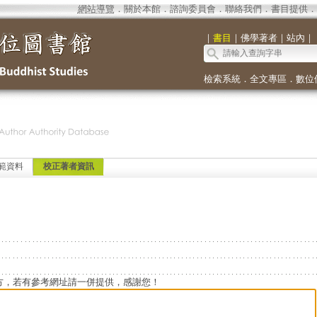
網站導覽
．
關於本館
．
諮詢委員會
．
聯絡我們
．
書目提供
．
｜
書目
｜
佛學著者
｜
站內
｜
檢索系統
．
全文專區
．
數位
範資料
校正著者資訊
方，若有參考網址請一併提供，感謝您！