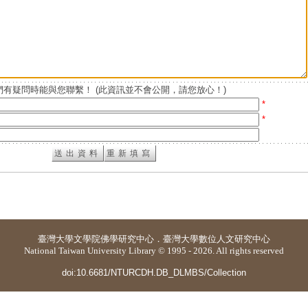
有疑問時能與您聯繫！ (此資訊並不會公開，請您放心！)
*
*
臺灣大學
文學院佛學研究中心
．
臺灣大學數位人文研究中心
National Taiwan University Library © 1995 - 2026. All rights reserved
doi:10.6681/NTURCDH.DB_DLMBS/Collection