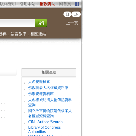
版權聲明
．
引用本站
．
捐款贊助
．
回首頁
．
日
EN
上一頁
佛典
．
語言教學
．
相關連結
相關連結
。
人名規範檢索
。
佛教著者人名權威資料庫
。
佛學規範資料庫
。
人名權威明清人物傳記資料
查詢
。
國立故宮博物院清代檔案人
名權威資料查詢
。
CiNii Author Search
Library of Congress
。
Authorities