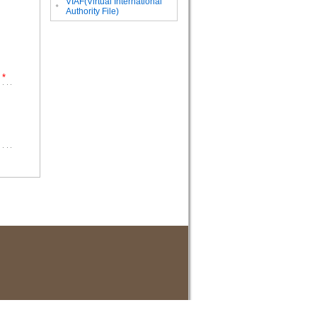
VIAF(Virtual International
。
Authority File)
*