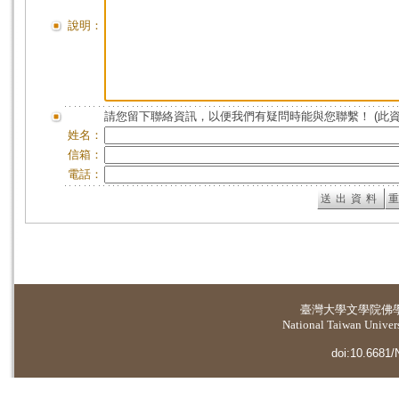
說明：
請您留下聯絡資訊，以便我們有疑問時能與您聯繫！ (此
姓名：
信箱：
電話：
臺灣大學
文學院佛
National Taiwan Universi
doi:10.6681