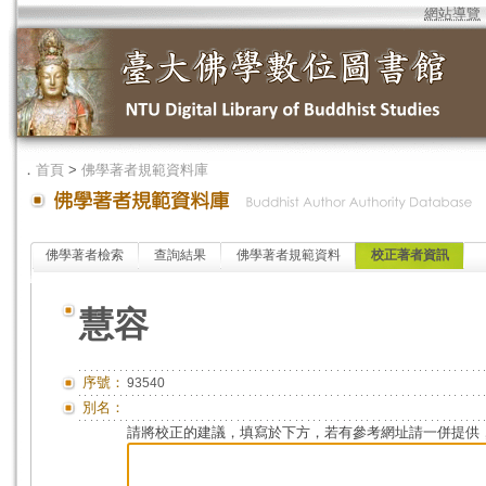
網站導覽
．
首頁
>
佛學著者規範資料庫
佛學著者檢索
查詢結果
佛學著者規範資料
校正著者資訊
慧容
序號：
93540
別名：
請將校正的建議，填寫於下方，若有參考網址請一併提供