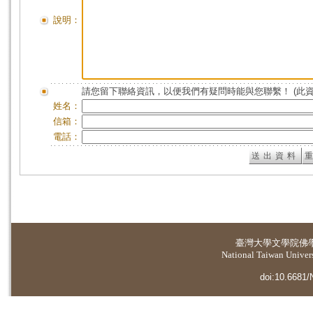
說明：
請您留下聯絡資訊，以便我們有疑問時能與您聯繫！ (此
姓名：
信箱：
電話：
臺灣大學
文學院佛
National Taiwan Universi
doi:10.6681