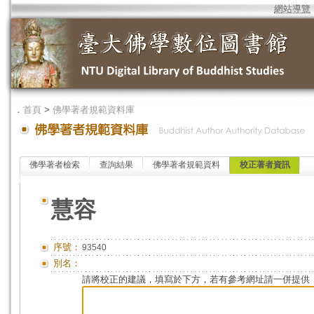
網站導覽
．
首頁
>
佛學著者規範資料庫
佛學著者檢索
查詢結果
佛學著者規範資料
校正著者資訊
慧容
序號：
93540
別名：
請將校正的建議，填寫於下方，若有參考網址請一併提供