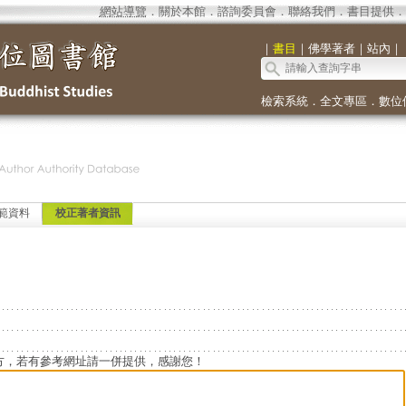
網站導覽
．
關於本館
．
諮詢委員會
．
聯絡我們
．
書目提供
．
｜
書目
｜
佛學著者
｜
站內
｜
檢索系統
．
全文專區
．
數位
範資料
校正著者資訊
方，若有參考網址請一併提供，感謝您！