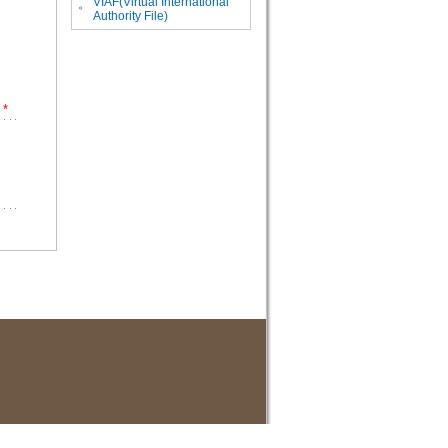
VIAF(Virtual International
。
Authority File)
*