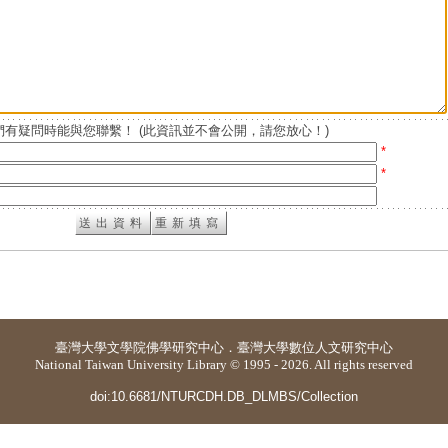
有疑問時能與您聯繫！ (此資訊並不會公開，請您放心！)
*
*
臺灣大學
文學院佛學研究中心
．
臺灣大學數位人文研究中心
National Taiwan University Library © 1995 - 2026. All rights reserved
doi:10.6681/NTURCDH.DB_DLMBS/Collection