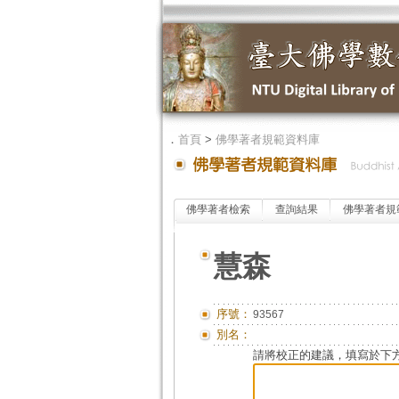
．
首頁
>
佛學著者規範資料庫
佛學著者檢索
查詢結果
佛學著者規
慧森
序號：
93567
別名：
請將校正的建議，填寫於下