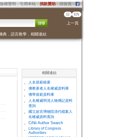
版權聲明
．
引用本站
．
捐款贊助
．
回首頁
．
日
EN
上一頁
佛典
．
語言教學
．
相關連結
相關連結
。
人名規範檢索
。
佛教著者人名權威資料庫
。
佛學規範資料庫
。
人名權威明清人物傳記資料
查詢
。
國立故宮博物院清代檔案人
名權威資料查詢
。
CiNii Author Search
Library of Congress
。
Authorities