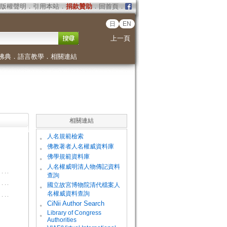
版權聲明
．
引用本站
．
捐款贊助
．
回首頁
．
日
EN
上一頁
佛典
．
語言教學
．
相關連結
相關連結
。
人名規範檢索
。
佛教著者人名權威資料庫
。
佛學規範資料庫
。
人名權威明清人物傳記資料
查詢
。
國立故宮博物院清代檔案人
名權威資料查詢
。
CiNii Author Search
Library of Congress
。
Authorities