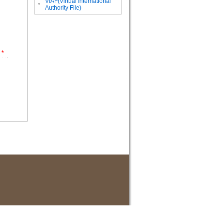
VIAF(Virtual International
。
Authority File)
*