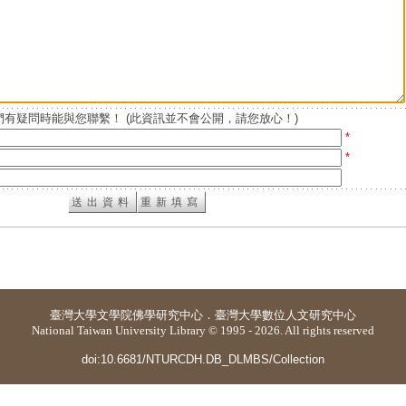
有疑問時能與您聯繫！ (此資訊並不會公開，請您放心！)
*
*
臺灣大學
文學院佛學研究中心
．
臺灣大學數位人文研究中心
National Taiwan University Library © 1995 - 2026. All rights reserved
doi:10.6681/NTURCDH.DB_DLMBS/Collection