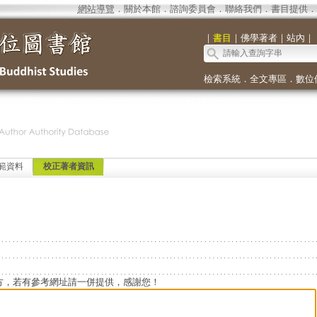
網站導覽
．
關於本館
．
諮詢委員會
．
聯絡我們
．
書目提供
．
｜
書目
｜
佛學著者
｜
站內
｜
檢索系統
．
全文專區
．
數位
範資料
校正著者資訊
方，若有參考網址請一併提供，感謝您！