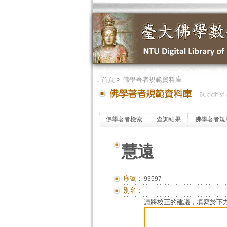
．
首頁
>
佛學著者規範資料庫
佛學著者檢索
查詢結果
佛學著者規
慧遠
序號：
93597
別名：
請將校正的建議，填寫於下