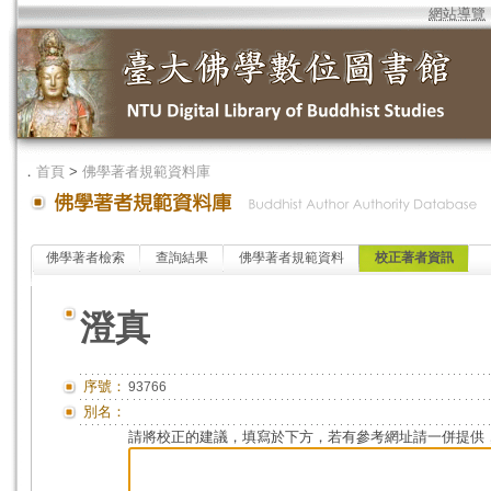
網站導覽
．
首頁
>
佛學著者規範資料庫
佛學著者檢索
查詢結果
佛學著者規範資料
校正著者資訊
澄真
序號：
93766
別名：
請將校正的建議，填寫於下方，若有參考網址請一併提供