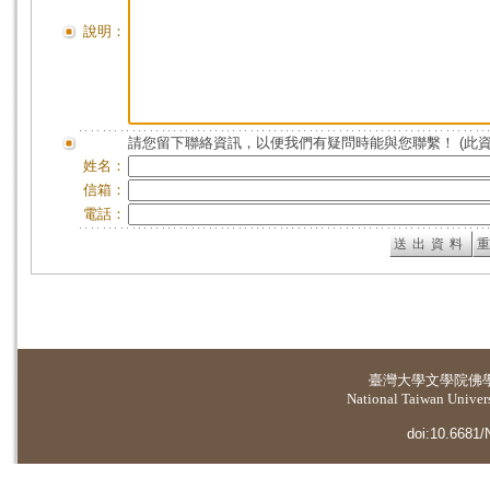
說明：
請您留下聯絡資訊，以便我們有疑問時能與您聯繫！ (此
姓名：
信箱：
電話：
臺灣大學
文學院佛
National Taiwan Universi
doi:10.6681