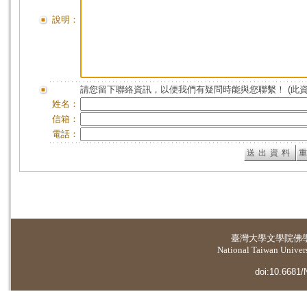
說明：
請您留下聯絡資訊，以便我們有疑問時能與您聯繫！ (此
姓名：
信箱：
電話：
臺灣大學
文學院佛
National Taiwan Universi
doi:10.6681