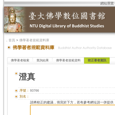
網站導覽
．
首頁
>
佛學著者規範資料庫
佛學著者檢索
查詢結果
佛學著者規範資料
校正著者資訊
澄真
序號：
93766
別名：
請將校正的建議，填寫於下方，若有參考網址請一併提供