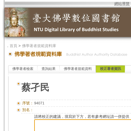
網站導覽
．
首頁
>
佛學著者規範資料庫
佛學著者檢索
查詢結果
佛學著者規範資料
校正著者資訊
蔡孑民
序號：
94071
別名：
請將校正的建議，填寫於下方，若有參考網址請一併提供