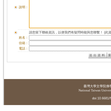
說明：
請您留下聯絡資訊，以便我們有疑問時能與您聯繫！ (此
姓名：
信箱：
電話：
臺灣大學
文學院佛
National Taiwan Universi
doi:10.6681