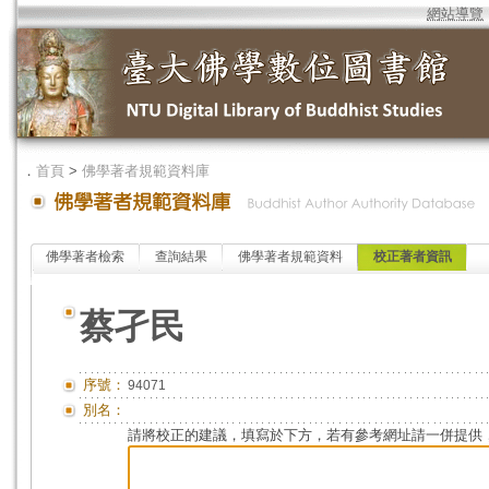
網站導覽
．
首頁
>
佛學著者規範資料庫
佛學著者檢索
查詢結果
佛學著者規範資料
校正著者資訊
蔡孑民
序號：
94071
別名：
請將校正的建議，填寫於下方，若有參考網址請一併提供