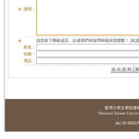
說明：
請您留下聯絡資訊，以便我們有疑問時能與您聯繫！ (此
姓名：
信箱：
電話：
臺灣大學
文學院佛
National Taiwan Universi
doi:10.6681