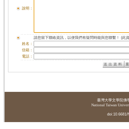
說明：
請您留下聯絡資訊，以便我們有疑問時能與您聯繫！ (此
姓名：
信箱：
電話：
臺灣大學
文學院佛
National Taiwan Universi
doi:10.6681